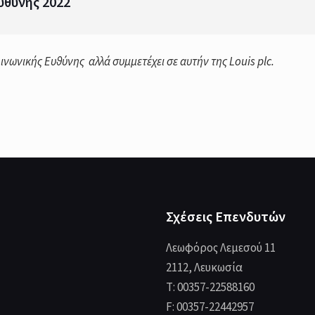
υθύνης 2022
οινωνικής Ευθύνης αλλά συμμετέχει σε αυτήν της Louis plc.
Σχέσεις Επενδυτών
Λεωφόρος Λεμεσού 11
2112, Λευκωσία
T: 00357-22588160
F: 00357-22442957